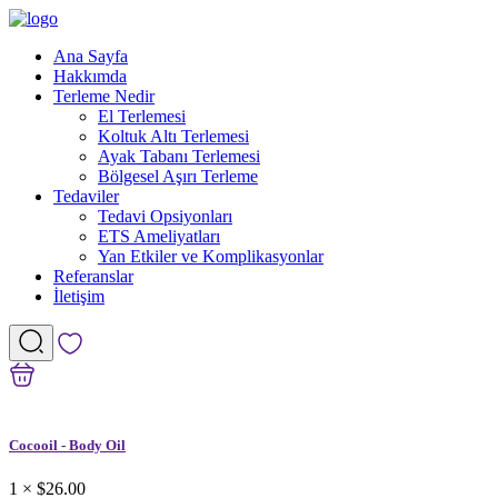
Ana Sayfa
Hakkımda
Terleme Nedir
El Terlemesi
Koltuk Altı Terlemesi
Ayak Tabanı Terlemesi
Bölgesel Aşırı Terleme
Tedaviler
Tedavi Opsiyonları
ETS Ameliyatları
Yan Etkiler ve Komplikasyonlar
Referanslar
İletişim
Cocooil - Body Oil
1 ×
$26.00