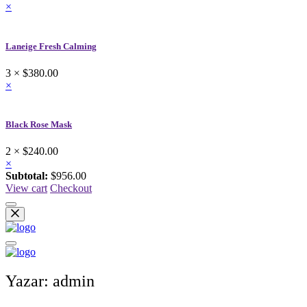
×
Laneige Fresh Calming
3 ×
$380.00
×
Black Rose Mask
2 ×
$240.00
×
Subtotal:
$956.00
View cart
Checkout
Yazar:
admin