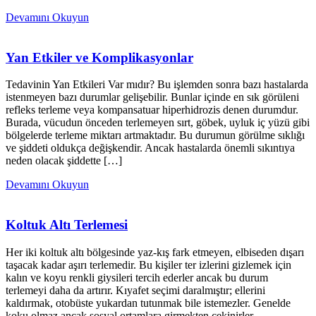
Devamını Okuyun
Yan Etkiler ve Komplikasyonlar
Tedavinin Yan Etkileri Var mıdır? Bu işlemden sonra bazı hastalarda
istenmeyen bazı durumlar gelişebilir. Bunlar içinde en sık görüleni
refleks terleme veya kompansatuar hiperhidrozis denen durumdur.
Burada, vücudun önceden terlemeyen sırt, göbek, uyluk iç yüzü gibi
bölgelerde terleme miktarı artmaktadır. Bu durumun görülme sıklığı
ve şiddeti oldukça değişkendir. Ancak hastalarda önemli sıkıntıya
neden olacak şiddette […]
Devamını Okuyun
Koltuk Altı Terlemesi
Her iki koltuk altı bölgesinde yaz-kış fark etmeyen, elbiseden dışarı
taşacak kadar aşırı terlemedir. Bu kişiler ter izlerini gizlemek için
kalın ve koyu renkli giysileri tercih ederler ancak bu durum
terlemeyi daha da artırır. Kıyafet seçimi daralmıştır; ellerini
kaldırmak, otobüste yukardan tutunmak bile istemezler. Genelde
koku olmaz ancak sosyal ortamlara girmekten çekinirler.