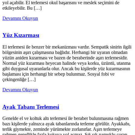
yol açabilir. El terlemesi okul başarısını ve meslek seçimini de
etkileyebilir. Bu […]
Devamını Okuyun
Yüz Kızarması
El terlemesi ile benzer bir mekanizması vardır. Sempatik sinirin ilgili
bölgesinin aşırı çalışmasına bağlıdır. Herhangi bir uyaran olmadan
yüzün aniden kızarması ve bazen de beraberinde aşırı terlemesidir.
Normal yüz kızarması heyecan halinde veya korku, üzüntü, utanma
gibi duygusal uyaranlarla olur. Ancak bu kişilerde yüz kızarmasının
başlaması için herhangi bir sebep bulunmaz. Sosyal fobi ve
çekingenliğe […]
Devamını Okuyun
Ayak Tabanı Terlemesi
Genelde el ve koltuk altı terlemesi ile beraber bulunmasına rağmen
bazı kişilerde yalnızca ayak tabanlarında terleme görülür. Ayakkabı,
terlik giymekte, zeminde yürümekte zorlanırlar. Aşırı terlemeye
rağmen genellikle fazla kokuya yol açmaz. Sık sık pamuklu çorap