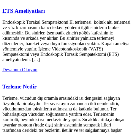
ETS Ameliyatları
Endoskopik Torakal Sempatektomi El terlemesi, koltuk altı terlemesi
ve yüz kızarmasının kalıcı tedavi yöntemi ilgili sinirlerin bloke
edilmesidir. Bu sinirler, (sempatik zincir) göğüs kafesinin iç
kısmında ve arkada yer alırlar. Bu sinirler yalnızca terlemeyi
düzenlerler; hareket veya duyu fonksiyonları yoktur. Kapalı ameliyat
yöntemiyle yapılır. İşleme Videotorakoskopik (VATS)
Sempatektomi veya Endoskopik Torasik Sempatektomi (ETS)
ameliyatı denir. […]
Devamını Okuyun
Terleme Nedir
Terleme, vücudun dış ortamla arasındaki ısı dengesini sağlayan
fizyolojik bir olaydır. Ter sıvısı aynı zamanda cildi nemlendirir,
vücudumuzdan toksinlerin atılmasına da katkıda bulunur. Ter
buharlaştıkça vücudun soğumasına yardım eder. Terlemenin
kontrolü, beyindeki ısı merkezinde yapılır. Sıcaklık arttıkça oluşan
uyarılar otonom (irade dışı) sinir sisteminin sempatik lifleri
tarafından derideki ter bezlerini iletilir ve ter salgılanmaya başlar.