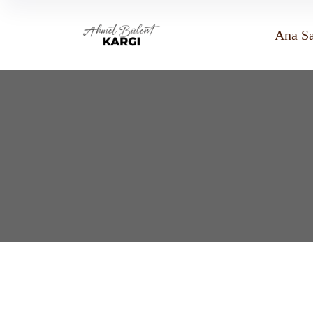
Ana S