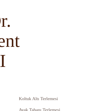
r.
ent
I
Koltuk Altı Terlemesi
Ayak Tabanı Terlemesi