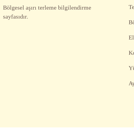
T
Bölgesel aşırı terleme bilgilendirme
sayfasıdır.
Bö
El
Ko
Y
Ay