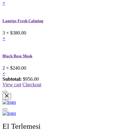
×
Laneige Fresh Calming
3 ×
$380.00
×
Black Rose Mask
2 ×
$240.00
×
Subtotal:
$956.00
View cart
Checkout
El Terlemesi