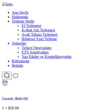
Ana Sayfa
Hakkımda
Terleme Nedir
El Terlemesi
Koltuk Altı Terlemesi
Ayak Tabanı Terlemesi
Bölgesel Aşırı Terleme
Tedaviler
Tedavi Opsiyonları
ETS Ameliyatları
Yan Etkiler ve Komplikasyonlar
Referanslar
İletişim
Cocooil - Body Oil
1 ×
$26.00